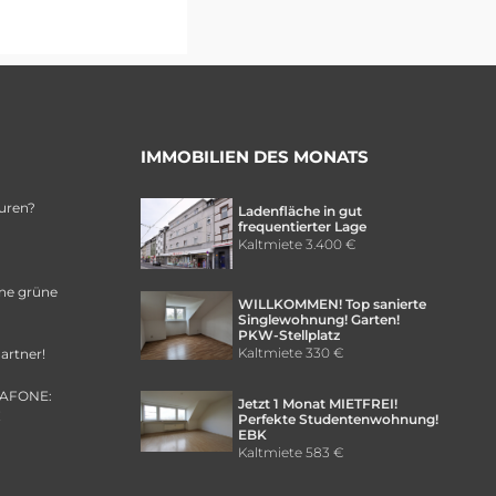
IMMOBILIEN DES MONATS
uren?
Ladenfläche in gut
frequentierter Lage
Kaltmiete
3.400 €
ine grüne
WILLKOMMEN! Top sanierte
Singlewohnung! Garten!
PKW-Stellplatz
Kaltmiete
330 €
artner!
DAFONE:
Jetzt 1 Monat MIETFREI!
!
Perfekte Studentenwohnung!
EBK
Kaltmiete
583 €