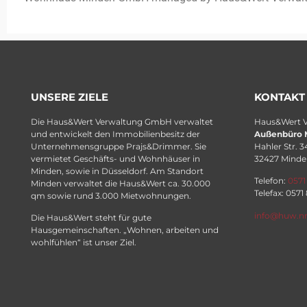
UNSERE ZIELE
KONTAKT
Die Haus&Wert Verwaltung GmbH verwaltet
Haus&Wert 
und entwickelt den Immobilienbesitz der
Außenbüro 
Unternehmensgruppe Prajs&Drimmer. Sie
Hahler Str. 3
vermietet Geschäfts- und Wohnhäuser in
32427 Minde
Minden, sowie in Düsseldorf. Am Standort
Telefon:
0571
Minden verwaltet die Haus&Wert ca. 30.000
Telefax: 0571
qm sowie rund 3.000 Mietwohnungen.
info@huw.n
Die Haus&Wert steht für gute
Hausgemeinschaften. „Wohnen, arbeiten und
wohlfühlen“ ist unser Ziel.