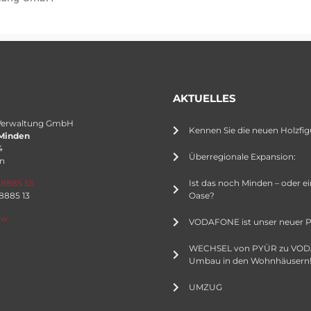
AKTUELLES
Verwaltung GmbH
Kennen Sie die neuen Holzfig
Minden
4
Überregionale Expansion:
n
Ist das noch Minden – oder e
 8885 55
Oase?
 8885 13
rw
VODAFONE ist unser neuer P
WECHSEL von PYÜR zu VO
Umbau in den Wohnhäusern
UMZUG