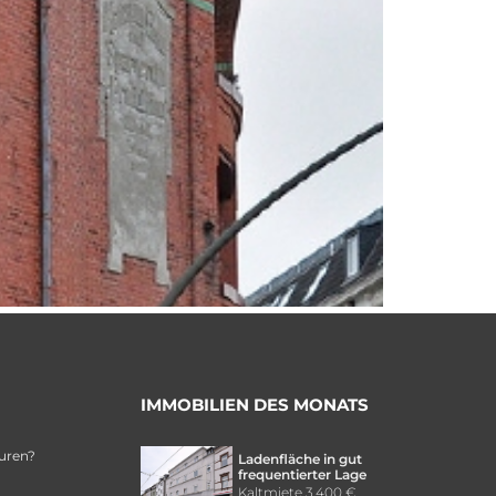
IMMOBILIEN DES MONATS
uren?
Ladenfläche in gut
frequentierter Lage
Kaltmiete
3.400 €