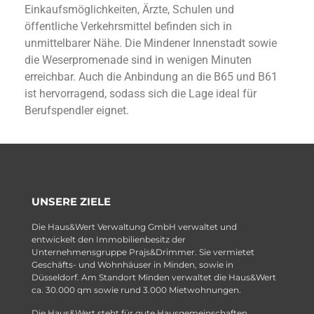
Einkaufsmöglichkeiten, Ärzte, Schulen und
öffentliche Verkehrsmittel befinden sich in
unmittelbarer Nähe. Die Mindener Innenstadt sowie
die Weserpromenade sind in wenigen Minuten
erreichbar. Auch die Anbindung an die B65 und B61
ist hervorragend, sodass sich die Lage ideal für
Berufspendler eignet.
UNSERE ZIELE
Die Haus&Wert Verwaltung GmbH verwaltet und
entwickelt den Immobilienbesitz der
Unternehmensgruppe Prajs&Drimmer. Sie vermietet
Geschäfts- und Wohnhäuser in Minden, sowie in
Düsseldorf. Am Standort Minden verwaltet die Haus&Wert
ca. 30.000 qm sowie rund 3.000 Mietwohnungen.
Die Haus&Wert steht für gute Hausgemeinschaften.