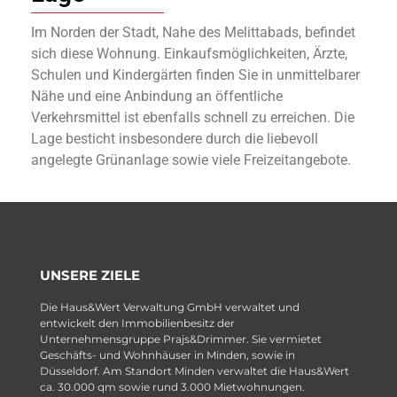
Im Norden der Stadt, Nahe des Melittabads, befindet
sich diese Wohnung. Einkaufsmöglichkeiten, Ärzte,
Schulen und Kindergärten finden Sie in unmittelbarer
Nähe und eine Anbindung an öffentliche
Verkehrsmittel ist ebenfalls schnell zu erreichen. Die
Lage besticht insbesondere durch die liebevoll
angelegte Grünanlage sowie viele Freizeitangebote.
UNSERE ZIELE
Die Haus&Wert Verwaltung GmbH verwaltet und
entwickelt den Immobilienbesitz der
Unternehmensgruppe Prajs&Drimmer. Sie vermietet
Geschäfts- und Wohnhäuser in Minden, sowie in
Düsseldorf. Am Standort Minden verwaltet die Haus&Wert
ca. 30.000 qm sowie rund 3.000 Mietwohnungen.