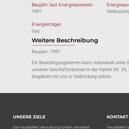
Baujahr laut Energieausweis
Energie­a
1991
Verbrauch
Energieträger
Gas
Weitere Beschreibung
Baujahr: 1991
Ein Besichtigungstermin kann individuell unter 
unseren Geschäftsräumen in der Hahler Str. 34,
Angebote mit uns in Verbindung setzen.
UNSERE ZIELE
KONTAKT
Die Haus&Wert Verwaltung GmbH verwaltet
Haus&Wert 