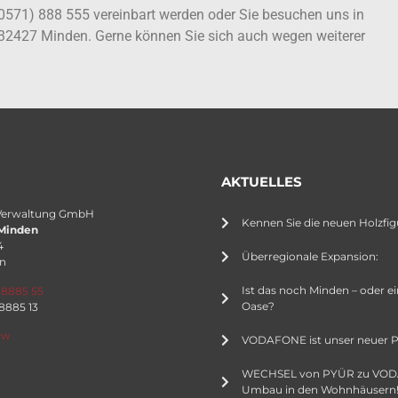
(0571) 888 555 vereinbart werden oder Sie besuchen uns in
 32427 Minden. Gerne können Sie sich auch wegen weiterer
AKTUELLES
Verwaltung GmbH
Kennen Sie die neuen Holzfig
Minden
4
Überregionale Expansion:
n
Ist das noch Minden – oder e
 8885 55
Oase?
 8885 13
rw
VODAFONE ist unser neuer P
WECHSEL von PYÜR zu VO
Umbau in den Wohnhäusern