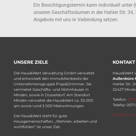
Ein Besichtigungstermin kann individuell unter 
unseren Geschäftsräumen in der Hahler Str. 34,
Angebote mit uns in Verbindung setzen.
UNSERE ZIELE
KONTAKT
Die Haus&Wert Verwaltung GmbH verwaltet
Haus&Wert 
und entwickelt den Immobilienbesitz der
Außenbüro 
Unternehmensgruppe Prajs&Drimmer. Sie
Hahler Str. 3
vermietet Geschäfts- und Wohnhäuser in
32427 Minde
Minden, sowie in Düsseldorf. Am Standort
Telefon:
0571
Minden verwaltet die Haus&Wert ca. 30.000
Telefax: 0571
qm sowie rund 3.000 Mietwohnungen.
info@huw.n
Die Haus&Wert steht für gute
Hausgemeinschaften. „Wohnen, arbeiten und
wohlfühlen“ ist unser Ziel.