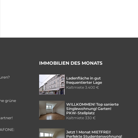
IMMOBILIEN DES MONATS
uren?
Ladenfläche in gut
frequentierter Lage
Kaltmiete
3.400 €
ine grüne
WILLKOMMEN! Top sanierte
Singlewohnung! Garten!
PKW-Stellplatz
Kaltmiete
330 €
artner!
DAFONE:
Jetzt 1 Monat MIETFREI!
!
Perfekte Studentenwohnung!