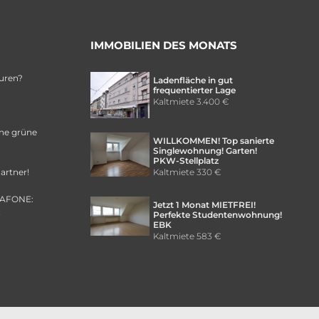
IMMOBILIEN DES MONATS
uren?
Ladenfläche in gut
frequentierter Lage
Kaltmiete
3.400 €
ine grüne
WILLKOMMEN! Top sanierte
Singlewohnung! Garten!
PKW-Stellplatz
Kaltmiete
330 €
artner!
DAFONE:
Jetzt 1 Monat MIETFREI!
!
Perfekte Studentenwohnung!
EBK
Kaltmiete
583 €