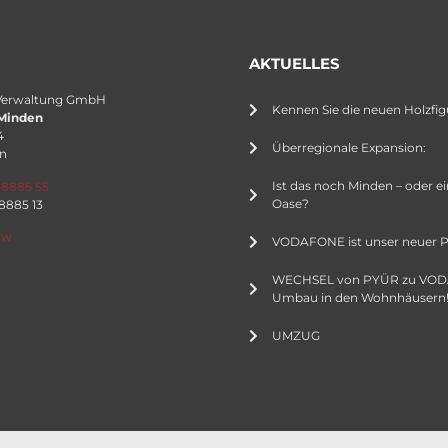
AKTUELLES
Verwaltung GmbH
Kennen Sie die neuen Holzfig
Minden
4
Überregionale Expansion:
n
Ist das noch Minden – oder e
 8885 55
Oase?
 8885 13
rw
VODAFONE ist unser neuer P
WECHSEL von PYÜR zu VO
Umbau in den Wohnhäusern
UMZUG