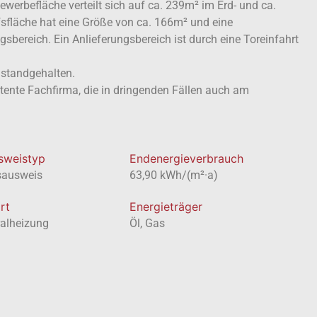
werbefläche verteilt sich auf ca. 239m² im Erd- und ca.
sfläche hat eine Größe von ca. 166m² und eine
sbereich. Ein Anlieferungsbereich ist durch eine Toreinfahrt
nstandgehalten.
nte Fachfirma, die in dringenden Fällen auch am
usweistyp
Endenergieverbrauch
sausweis
63,90 kWh/(m²·a)
rt
Energieträger
ralheizung
Öl, Gas