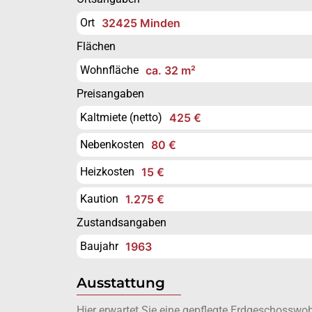
Ort
32425 Minden
Flächen
Wohnfläche
ca. 32 m²
Preisangaben
Kaltmiete (netto)
425 €
Nebenkosten
80 €
Heizkosten
15 €
Kaution
1.275 €
Zustandsangaben
Baujahr
1963
Ausstattung
Hier erwartet Sie eine gepflegte Erdgeschossw