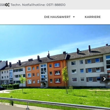
558
Techn. Notfallhotline: 0571 888510
DIE HAUS&WERT
KARRIERE