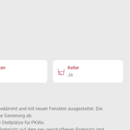
ten
Keller
Ja
dämmt und mit neuen Fenstern ausgestattet. Die
ge Sanierung ab.
 Stellplätze für PKWs.
 Parkplatz auf dem neu geschaffenen Parkplatz (mit